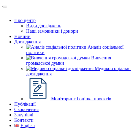
Про центр
Види досліджень
Наші замовники і донори
Новини
Дослідження
Аналіз соціальної
політики
Вивчення
громадської думки
Медико-соціальні
дослідження
Моніторинг і оцінка проєктів
Публікації
Скорочення
Закупівлі
Контакти
English