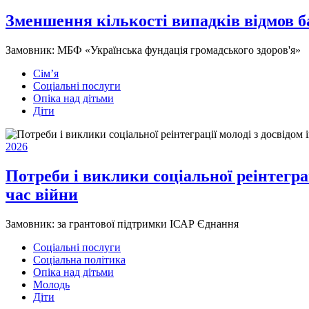
Зменшення кількості випадків відмов ба
Замовник:
МБФ «Українська фундація громадського здоров'я»
Сім’я
Соціальні послуги
Опіка над дітьми
Діти
2026
Потреби і виклики соціальної реінтеграц
час війни
Замовник:
за грантової підтримки ІСАР Єднання
Соціальні послуги
Соціальна політика
Опіка над дітьми
Молодь
Діти