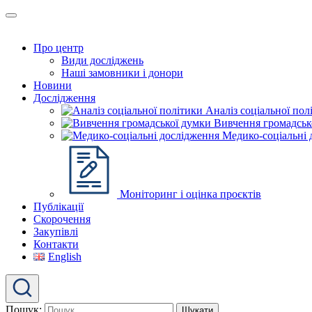
Про центр
Види досліджень
Наші замовники і донори
Новини
Дослідження
Аналіз соціальної пол
Вивчення громадськ
Медико-соціальні 
Моніторинг і оцінка проєктів
Публікації
Скорочення
Закупівлі
Контакти
English
Пошук: