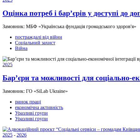
Оцінка потреб і бар’єрів у доступі до д
Замовник:
МБФ «Українська фундація громадського здоров'я»
постраждалі від війни
Соціальний захист
Війна
2025
Бар’єри та можливості для соціально-ек
Замовник:
ГО «SiLab Ukraine»
ринок праці
економічна активність
Уразливі групи
Уразливі групи
2025
-
2026