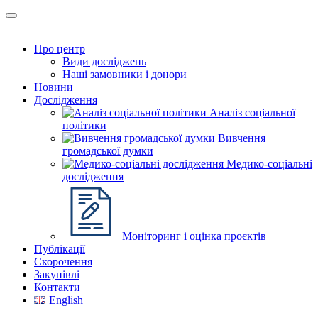
Про центр
Види досліджень
Наші замовники і донори
Новини
Дослідження
Аналіз соціальної
політики
Вивчення
громадської думки
Медико-соціальні
дослідження
Моніторинг і оцінка проєктів
Публікації
Скорочення
Закупівлі
Контакти
English