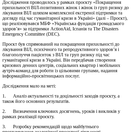
Дослідження проводилось у рамках проєкту «Покращення
прихильності ВІЛ-позитивних жінок і жінок із груп ризику до
лікування ВІЛ шляхом комплексної екстреної підтримки та
догляду під час гуманітарної кризи в Україні» (далі – Проєкт),
що реалізовувався МБФ «Українська фундація громадського
здоров’я» за підтримки ActionAid, Іспанія та The Disasters
Emergency Committee (DEC).
Проєкт був спрямований на покращення прихильності до
лікування ВІЛ, психічного та репродуктивного здоров’я і
благополуччя пацієнток з ВІЛ та груп ризику під час
гуманітарної кризи в Україні. Він передбачав створення
кризових денних центрів, соціальних квартир і мобільних
аутріч-команд для роботи із цільовими групами, надання
інформаційно-просвітницьких послуг.
Дослідження мало на меті:
1. Аналіз актуальності та доцільності заходів проєкту, а
також його основних результатів.
2. Визначення ключових досягнень, уроків і викликів у
рамках реалізації проєкту.
3. Розробку рекомендацій щодо майбутнього
програмування аналогічної проєктної діяльності.