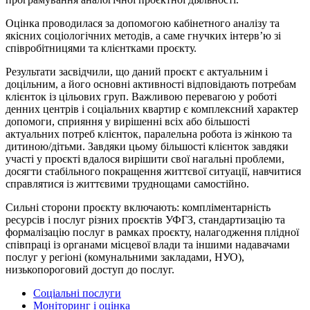
Оцінка проводилася за допомогою кабінетного аналізу та
якісних соціологічних методів, а саме гнучких інтерв’ю зі
співробітницями та клієнтками проєкту.
Результати засвідчили, що даний проєкт є актуальним і
доцільним, а його основні активності відповідають потребам
клієнток із цільових груп. Важливою перевагою у роботі
денних центрів і соціальних квартир є комплексний характер
допомоги, сприяння у вирішенні всіх або більшості
актуальних потреб клієнток, паралельна робота із жінкою та
дитиною/дітьми. Завдяки цьому більшості клієнток завдяки
участі у проєкті вдалося вирішити свої нагальні проблеми,
досягти стабільного покращення життєвої ситуації, навчитися
справлятися із життєвими труднощами самостійно.
Сильні сторони проєкту включають: компліментарність
ресурсів і послуг різних проєктів УФГЗ, стандартизацію та
формалізацію послуг в рамках проєкту, налагодження плідної
співпраці із органами місцевої влади та іншими надавачами
послуг у регіоні (комунальними закладами, НУО),
низькопороговий доступ до послуг.
Соціальні послуги
Моніторинг і оцінка