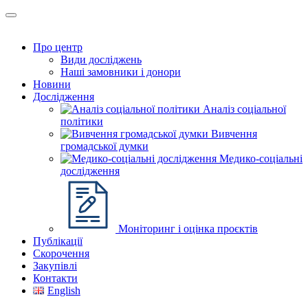
Про центр
Види досліджень
Наші замовники і донори
Новини
Дослідження
Аналіз соціальної
політики
Вивчення
громадської думки
Медико-соціальні
дослідження
Моніторинг і оцінка проєктів
Публікації
Скорочення
Закупівлі
Контакти
English