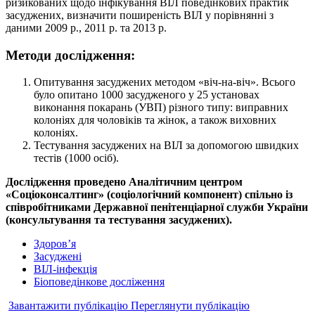
ризикованих щодо інфікування ВІЛ поведінкових практик
засуджених, визначити поширеність ВІЛ у порівнянні з
даними 2009 р., 2011 р. та 2013 р.
Методи дослідження:
Опитування засуджених методом «віч-на-віч». Всього
було опитано 1000 засудженого у 25 установах
виконання покарань (УВП) різного типу: виправних
колоніях для чоловіків та жінок, а також виховних
колоніях.
Тестування засуджених на ВІЛ за допомогою швидких
тестів (1000 осіб).
Дослідження проведено Аналітичним центром
«Соціоконсалтинг» (соціологічний компонент) спільно із
співробітниками Державної пенітенціарної служби України
(консультування та тестування засуджених).
Здоров’я
Засуджені
ВІЛ-інфекція
Біоповедінкове досліження
Завантажити публікацію
Переглянути публікацію