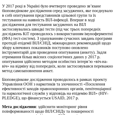
У 2017 році в Україні було вчетверте проведено зв’язане
біоповедінкове дослідження серед засуджених, яке поєднувало
в собі опитування представників цільової групи та їх
тестування на наявність ВІЛ-інфекції. Вперше в ході
дослідження для тестування засуджених на ВІЛ
застосовувались швидкі тести (під час трьох попередніх
досліджень КіТ проводилось з використанням імуноферментні
(ІФА) тест-систем). З урахуванням сучасних завдань програми
протидії епідемії ВІЛ/СНІД, міжнародних рекомендацій щодо
збору ключових показників поступово оновлено
інструментарій для проведення опитування (анкету). Задля
отримання більш якісних соціологічних даних у 2017 р.
опитування здійснено методом особистих інтерв’ю «віч-на-
віч» на відміну від попередніх, коли застосовувався переважно
метод самозаповнення анкет.
Біоповедінкове дослідження проводилось в рамках проекту
Управління ООН з наркотиків та злочинності «Посилення
ефективності заходів правоохоронних органів, пенітенціарної
та наркологічної служби у відповідь на епідемію ВІЛ» (HIV-
PLEDGE), що фінансується USAID, 2017 р.
Мета дослідження
: здійснити моніторинг рівня
поінформованості щодо ВІЛ/СНІДу та поширеності