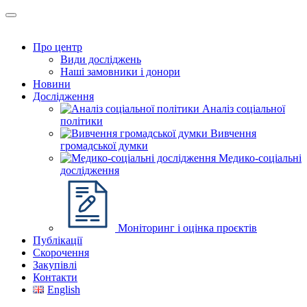
Про центр
Види досліджень
Наші замовники і донори
Новини
Дослідження
Аналіз соціальної
політики
Вивчення
громадської думки
Медико-соціальні
дослідження
Моніторинг і оцінка проєктів
Публікації
Скорочення
Закупівлі
Контакти
English