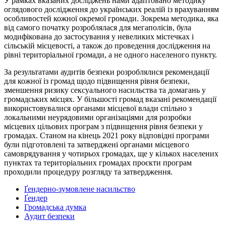
У рамках вказаних досліджень нами адаптовано методику
оглядового дослідження до українських реалій із врахуванням
особливостей кожної окремої громади. Зокрема методика, яка
від самого початку розроблялася для мегаполісів, була
модифікована до застосування у невеликих містечках і
сільській місцевості, а також до проведення дослідження на
рівні територіальної громади, а не одного населеного пункту.
За результатами аудитів безпеки розроблялися рекомендації
для кожної із громад щодо підвищення рівня безпеки,
зменшення ризику сексуального насильства та домагань у
громадських місцях. У більшості громад вказані рекомендації
використовувалися органами місцевої влади спільно з
локальними неурядовими організаціями для розробки
місцевих цільових програм з підвищення рівня безпеки у
громадах. Станом на кінець 2021 року відповідні програми
були підготовлені та затверджені органами місцевого
самоврядування у чотирьох громадах, ще у кількох населених
пунктах та територіальних громадах проєкти програм
проходили процедуру розгляду та затвердження.
Ґендерно-зумовлене насильство
Ґендер
Громадська думка
Аудит безпеки