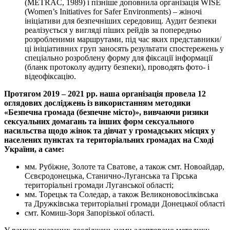
(METRAC, 1989) і пізніше доповнила організація WISE
(Women’s Initiatives for Safer Environments) – жіночі
ініціативи для безпечніших середовищ. Аудит безпеки
реалізується у вигляді піших рейдів за попередньо
розробленими маршрутами, під час яких представники/
ці ініціативних груп заносять результати спостережень у
спеціально розроблену форму для фіксації інформації
(бланк протоколу аудиту безпеки), проводять фото- і
відеофіксацію.
Протягом 2019 – 2021 рр. наша організація провела 12
оглядових досліджень із використанням методики
«Безпечна громада (безпечне місто)», вивчаючи ризики
сексуальних домагань та інших форм сексуального
насильства щодо жінок та дівчат у громадських місцях у
населених пунктах та територіальних громадах на Сході
України, а саме:
мм. Рубіжне, Золоте та Сватове, а також смт. Новоайдар,
Сєвєродонецька, Станично-Луганська та Гірська
територіальні громади Луганської області;
мм. Торецьк та Соледар, а також Великоновосілківська
та Дружківська територіальні громади Донецької області
смт. Комиш-Зоря Запорізької області.