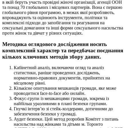
в якій беруть участь провідні жіночі організації, агенції ООН
та понад 70 глобальних і місцевих партнерів. Вона є першою
глобального рівня програмою, в межах якої розробляють,
впроваджують та оцінюють інструменти, політики та
комплексні підходи до запобігання та реагування на
сексуальні домагання та інші форми сексуального насильства
проти жінок та дівчат у різних ситуаціях.
Методика оглядового дослідження носить
комплексний характер та передбачає поєднання
кількох ключових методів збору даних.
Кабінетний аналіз, включаючи огляд та аналіз
статистики, раніше проведених досліджень,
нормативно-правових документів, прийнятих на
місцевому рівні.
Кількісне опитування мешканців громади, яке може
проводитися face-to-face або онлайн.
Фокус-групи із мешканцями громади, зокрема із
найбільш уразливими в плані безпеки групами.
Гнучкі інтерв’ю зі стейк-холдерами, дотичними до
забезпечення безпеки у громаді.
Аудит безпеки. Цей метод розробив Комітет з питань
насильства над жінками та дітьми м. Торонто