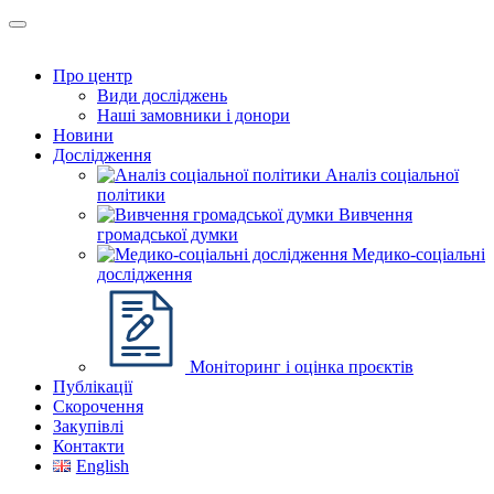
Про центр
Види досліджень
Наші замовники і донори
Новини
Дослідження
Аналіз соціальної
політики
Вивчення
громадської думки
Медико-соціальні
дослідження
Моніторинг і оцінка проєктів
Публікації
Скорочення
Закупівлі
Контакти
English