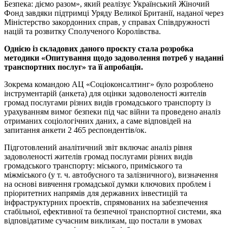
Безпека: діємо разом», який реалізує Український Жіночий
Фонд завдяки підтримці Уряду Великої Британії, наданої через
Міністерство закордонних справ, у справах Співдружності
націй та розвитку Сполученого Королівства.
Однією із складових даного проєкту стала розробка
методики «Опитування щодо задоволення потреб у наданні
транспортних послуг» та її апробація.
Зокрема командою АЦ «Соціоконсалтинг» було розроблено
інструментарій (анкета) для оцінки задоволеності жителів
громад послугами різних видів громадського транспорту із
урахуванням вимог безпеки під час війни та проведено аналіз
отриманих соціологічних даних, а саме відповідей на
запитання анкети 2 465 респондентів/ок.
Підготовлений аналітичний звіт включає аналіз рівня
задоволеності жителів громад послугами різних видів
громадського транспорту: міського, приміського та
міжміського (у т. ч. автобусного та залізничного), визначення
на основі вивчення громадської думки ключових проблем і
пріоритетних напрямів для державних інвестицій та
інфраструктурних проектів, спрямованих на забезпечення
стабільної, ефективної та безпечної транспортної системи, яка
відповідатиме сучасним викликам, що постали в умовах