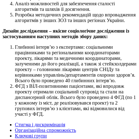
Аналіз можливостей для забезпечення сталості
алгоритмів та шляхів її досягнення.
Розробка методичних рекомендацій щодо впровадження
алгоритмів у інших ЗОЗ та інших регіонах України.
Дизайн дослідження – якісне соціологічне дослідження із
застосуванням наступних методів збору даних:
Глибинні інтерв’ю з експертами: соціальними
працівниками та регіональними координаторами
проекту, лікарями та медичними координаторами,
залученими до його реалізації, а також зі стейкхолдерами
проекту – головними лікарями центрів СНІДу та
керівниками управлінь/департаментів охорони здоров’я.
Всього було проведено 40 глибинних інтерв’ю.
ФГД з ВІЛ-позитивними пацієнтами, які впродовж
проекту отримали соціальний супровід та стали на
диспансерний облік. Всього було проведено 4 ФГД (по 1
у кожному із міст, де реалізовувався проект) та 2
групових інтерв’ю з клієнтами, які відмовилися від
участі у ФГД.
Стигма і дискримінація
Організаційна спроможність
Ключові групи