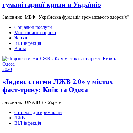
гуманітарної кризи в Україні»
Замовник:
МБФ "Українська фундація громадського здоров'я"
Соціальні послуги
Моніторинг і оцінка
Жінки
ВІЛ-інфекція
Війна
2020
«Індекс стигми ЛЖВ 2.0» у містах
фаст-треку: Київ та Одеса
Замовник:
UNAIDS в Україні
Стигма і дискримінація
ЛЖВ
ВІЛ-інфекція