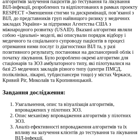
алгоритмів залучення пацієнтів до тестування та лікування
ВІЛ-інфекції, розроблених та відпілотованих в рамках проекту
RESPECT «Зменшення стигми та дискримінації, пов’язаної з
ВІЛ, до представників груп найвищого ризику у медичних
закладах України» за підтримки Агентства США з
міжнародного розвитку (USAID). Вказані алгоритми являли
собою «ідеальні» моделі, які описували порядок відбору і
медичного та соціального супроводу пацієнтів в процесі
отримання ними послуг із діагностики ВІЛ та, у разі
позитивного результату, постановки на диспансерний облік і
початку лікування. Було розроблено окремі алгоритми для
стаціонарів та ЗОЗ амбулаторного типу, які пілотувалися на
базі 25 медичних закладів різного типу (центри ПМСД,
поліклініки, лікарні, тубдиспансери тощо) у містах Черкаси,
Кривий Ріг, Миколаїв та Кропивницький.
Завдання дослідження:
Узагальнення, опис та візуалізація алгоритмів,
впроваджених у пілотних ЗОЗ.
Опис механізму впровадження алгоритмів у пілотних
ЗОЗ.
Аналіз ефективності впровадження алгоритмів та їх
впливу на залучення клієнтів до тестування та лікування
ВІЛ-інфекції.