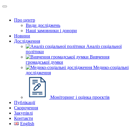
Про центр
Види досліджень
Наші замовники і донори
Новини
Дослідження
Аналіз соціальної
політики
Вивчення
громадської думки
Медико-соціальні
дослідження
Моніторинг і оцінка проєктів
Публікації
Скорочення
Закупівлі
Контакти
English