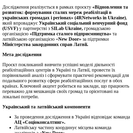
Дослідження реалізується в рамках проєкту
«Відновлення та
розвиток: формування сталих мереж реабілітації в
українських громадах і регіонах» (4RNetworks in Ukraine)
,
який впроваджує
Український соціальний венчурний фонд
(USVF)
у партнерстві з
SILab Ukraine,
громадською
організацією
«Підтримка сталого підприємництва»
та
латвійською організацією «
New Door»
за підтримки
Міністерства закордонних справ Латвії.
Мета дослідження
Проєкт покликаний вивчити успішні моделі діяльності
реабілітаційних центрів в Україні та Латвії, провести їх
порівняльний аналіз і сформувати практичні рекомендації для
подальшого розвитку сфери реабілітаційних послуг в обох
країнах. Ключовий акцент робиться на заклади, що працюють
переважно для мешканців своїх громад та орієнтовані на
локальні потреби.
Український та латвійський компоненти
За проведення дослідження в Україні відповідає команда
АЦ «Соціоконсалтинг».
Латвійську частину координує місцева команда
аналітиків з
«New Door».