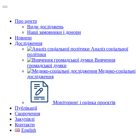
Про центр
Види досліджень
Наші замовники і донори
Новини
Дослідження
Аналіз соціальної
політики
Вивчення
громадської думки
Медико-соціальні
дослідження
Моніторинг і оцінка проєктів
Публікації
Скорочення
Закупівлі
Контакти
English